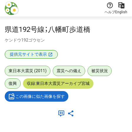
本文に飛ぶ
ヘルプ
English
県道192号線；八幡町歩道橋
ケンドウ192ゴウセン
提供元サイトで表示
東日本大震災 (2011)
震災への備え
被災状況
復興
収録:東日本大震災アーカイブ宮城
この画像に似た画像を探す