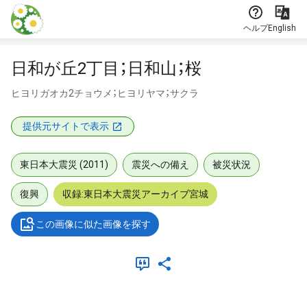
本文に飛ぶ
ヘルプ
English
日和が丘2丁目；日和山；桜
ヒヨリガオカ2チョウメ；ヒヨリヤマ；サクラ
提供元サイトで表示
東日本大震災 (2011)
震災への備え
被災状況
復興
収録:東日本大震災アーカイブ宮城
この画像に似た画像を探す