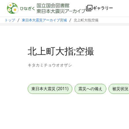
本文に飛ぶ
ギャラリー
トップ
東日本大震災アーカイブ宮城
北上町大指;空撮
北上町大指;空撮
キタカミチョウオオザシ
東日本大震災 (2011)
震災への備え
被災状況