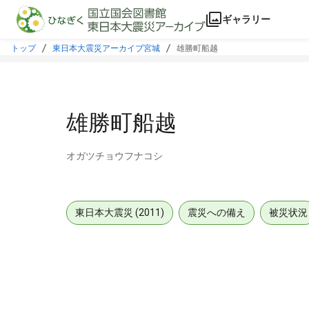
本文に飛ぶ
ギャラリー
トップ
東日本大震災アーカイブ宮城
雄勝町船越
雄勝町船越
オガツチョウフナコシ
東日本大震災 (2011)
震災への備え
被災状況