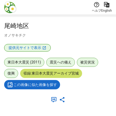
本文に飛ぶ
ヘルプ
English
尾崎地区
オノサキチク
提供元サイトで表示
東日本大震災 (2011)
震災への備え
被災状況
復興
収録:東日本大震災アーカイブ宮城
この画像に似た画像を探す