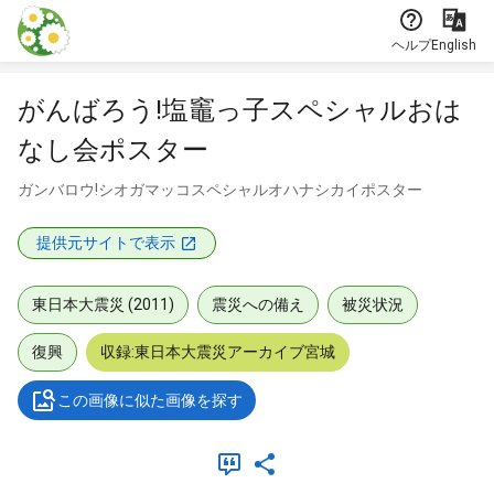
本文に飛ぶ
ヘルプ
English
がんばろう!塩竈っ子スペシャルおは
なし会ポスター
ガンバロウ!シオガマッコスペシャルオハナシカイポスター
提供元サイトで表示
東日本大震災 (2011)
震災への備え
被災状況
復興
収録:東日本大震災アーカイブ宮城
この画像に似た画像を探す