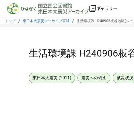
本文に飛ぶ
ギャラリー
トップ
東日本大震災アーカイブ宮城
生活環境課 H240906板谷地区(ジ
生活環境課 H240906
東日本大震災 (2011)
震災への備え
被災状況
メタデータ