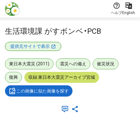
本文に飛ぶ
ヘルプ
English
生活環境課 がすボンベ・PCB
提供元サイトで表示
東日本大震災 (2011)
震災への備え
被災状況
復興
収録:東日本大震災アーカイブ宮城
この画像に似た画像を探す
メタデータ