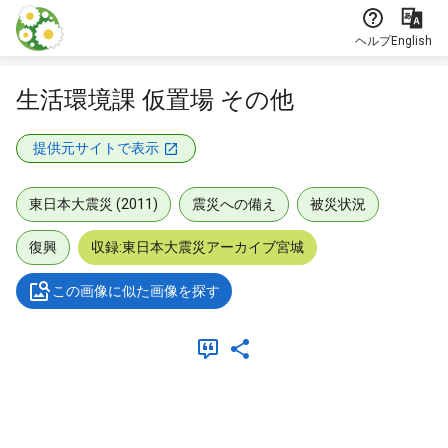
本文に飛ぶ
ヘルプ
English
生活環境課 仮置場 その他
提供元サイトで表示
東日本大震災 (2011)
震災への備え
被災状況
復興
収録:東日本大震災アーカイブ宮城
この画像に似た画像を探す
メタデータ