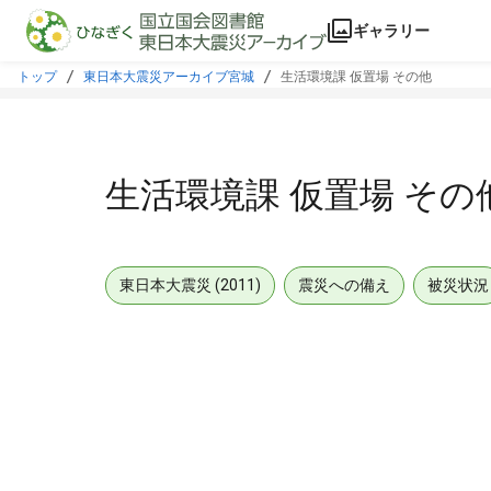
本文に飛ぶ
ギャラリー
トップ
東日本大震災アーカイブ宮城
生活環境課 仮置場 その他
生活環境課 仮置場 その
東日本大震災 (2011)
震災への備え
被災状況
メタデータ