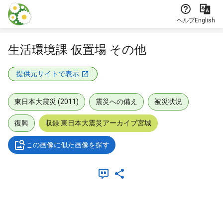
本文に飛ぶ
ヘルプ
English
生活環境課 仮置場 その他
提供元サイトで表示
東日本大震災 (2011)
震災への備え
被災状況
復興
収録:東日本大震災アーカイブ宮城
この画像に似た画像を探す
メタデータ