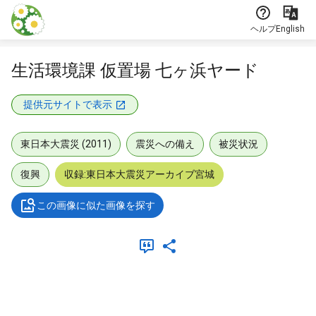
本文に飛ぶ
ヘルプ
English
生活環境課 仮置場 七ヶ浜ヤード
提供元サイトで表示
東日本大震災 (2011)
震災への備え
被災状況
復興
収録:東日本大震災アーカイブ宮城
この画像に似た画像を探す
メタデータ