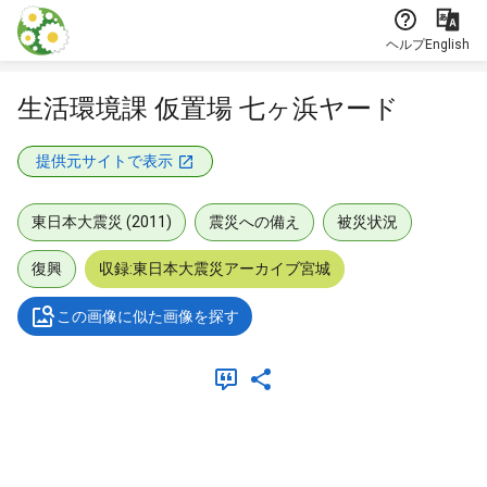
本文に飛ぶ
ヘルプ
English
生活環境課 仮置場 七ヶ浜ヤード
提供元サイトで表示
東日本大震災 (2011)
震災への備え
被災状況
復興
収録:東日本大震災アーカイブ宮城
この画像に似た画像を探す
メタデータ