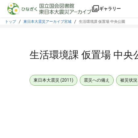
本文に飛ぶ
ギャラリー
トップ
東日本大震災アーカイブ宮城
生活環境課 仮置場 中央公園
生活環境課 仮置場 中央
東日本大震災 (2011)
震災への備え
被災状況
メタデータ