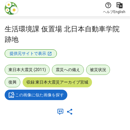
本文に飛ぶ
ヘルプ
English
生活環境課 仮置場 北日本自動車学院
跡地
提供元サイトで表示
東日本大震災 (2011)
震災への備え
被災状況
復興
収録:東日本大震災アーカイブ宮城
この画像に似た画像を探す