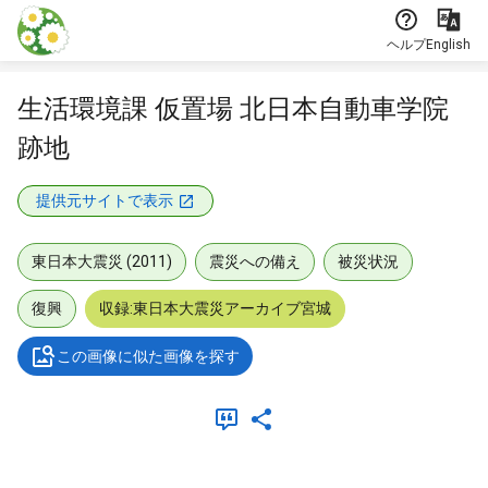
本文に飛ぶ
ヘルプ
English
生活環境課 仮置場 北日本自動車学院
跡地
提供元サイトで表示
東日本大震災 (2011)
震災への備え
被災状況
復興
収録:東日本大震災アーカイブ宮城
この画像に似た画像を探す