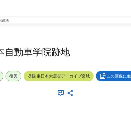
院跡地
日本自動車学院跡地
復興
収録:東日本大震災アーカイブ宮城
この画像に似