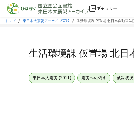
本文に飛ぶ
ギャラリー
トップ
東日本大震災アーカイブ宮城
生活環境課 仮置場 北日本自動車学
生活環境課 仮置場 北
東日本大震災 (2011)
震災への備え
被災状況
メタデータ