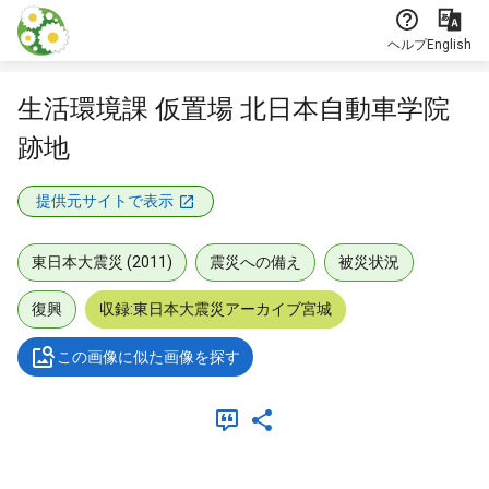
本文に飛ぶ
ヘルプ
English
生活環境課 仮置場 北日本自動車学院
跡地
提供元サイトで表示
東日本大震災 (2011)
震災への備え
被災状況
復興
収録:東日本大震災アーカイブ宮城
この画像に似た画像を探す