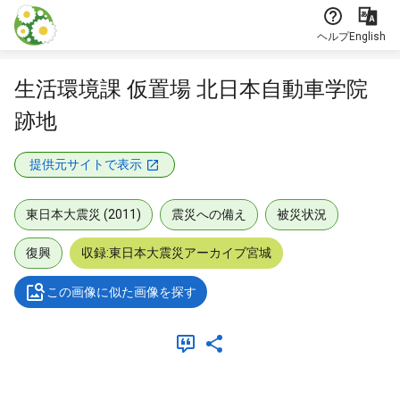
本文に飛ぶ
ヘルプ
English
生活環境課 仮置場 北日本自動車学院
跡地
提供元サイトで表示
東日本大震災 (2011)
震災への備え
被災状況
復興
収録:東日本大震災アーカイブ宮城
この画像に似た画像を探す