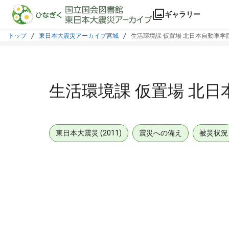
本文に飛ぶ
ギャラリー
トップ
東日本大震災アーカイブ宮城
生活環境課 仮置場 北日本自動車学
生活環境課 仮置場 北
東日本大震災 (2011)
震災への備え
被災状況
メタデータ