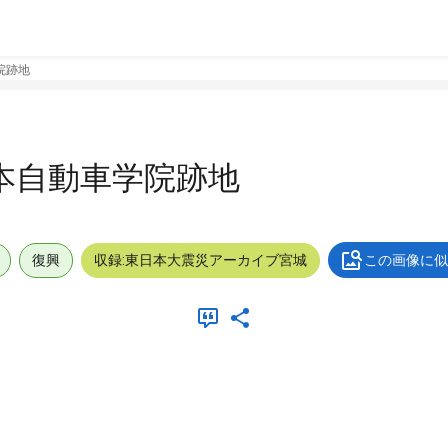
院跡地
日本自動車学院跡地
復興
収録:東日本大震災アーカイブ宮城
この画像に似