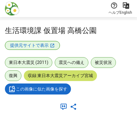
本文に飛ぶ
ヘルプ
English
生活環境課 仮置場 高橋公園
提供元サイトで表示
東日本大震災 (2011)
震災への備え
被災状況
復興
収録:東日本大震災アーカイブ宮城
この画像に似た画像を探す
メタデータ