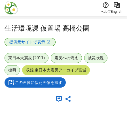
本文に飛ぶ
ヘルプ
English
生活環境課 仮置場 高橋公園
提供元サイトで表示
東日本大震災 (2011)
震災への備え
被災状況
復興
収録:東日本大震災アーカイブ宮城
この画像に似た画像を探す
メタデータ