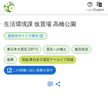
本文に飛ぶ
ヘルプ
English
生活環境課 仮置場 高橋公園
提供元サイトで表示
東日本大震災 (2011)
震災への備え
被災状況
復興
収録:東日本大震災アーカイブ宮城
この画像に似た画像を探す
メタデータ