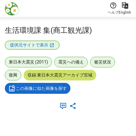
本文に飛ぶ
ヘルプ
English
生活環境課 集(商工観光課)
提供元サイトで表示
東日本大震災 (2011)
震災への備え
被災状況
復興
収録:東日本大震災アーカイブ宮城
この画像に似た画像を探す
メタデータ