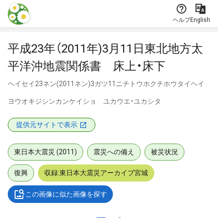
本文に飛ぶ
ヘルプ
English
平成23年（2011年)3月11日東北地方太
平洋沖地震関係書 床上・床下
ヘイセイ23ネン(2011ネン)3ガツ11ニチトウホクチホウタイヘイ
ヨウオキジシンカンケイショ ユカウエ・ユカシタ
提供元サイトで表示
東日本大震災 (2011)
震災への備え
被災状況
復興
収録:東日本大震災アーカイブ宮城
この画像に似た画像を探す