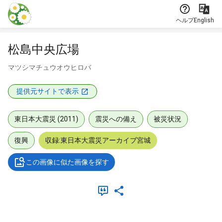
本文に飛ぶ
ヘルプ
English
松島中央広場
マツシマチュウオウヒロバ
提供元サイトで表示
東日本大震災 (2011)
震災への備え
被災状況
復興
収録:東日本大震災アーカイブ宮城
この画像に似た画像を探す