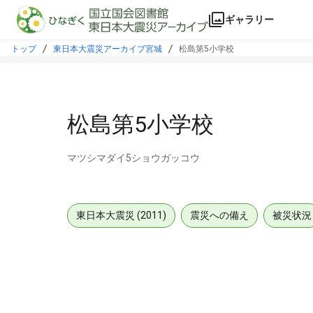
本文に飛ぶ
ギャラリー
トップ
東日本大震災アーカイブ宮城
松島第5小学校
松島第5小学校
マツシマダイ5ショウガッコウ
東日本大震災 (2011)
震災への備え
被災状況