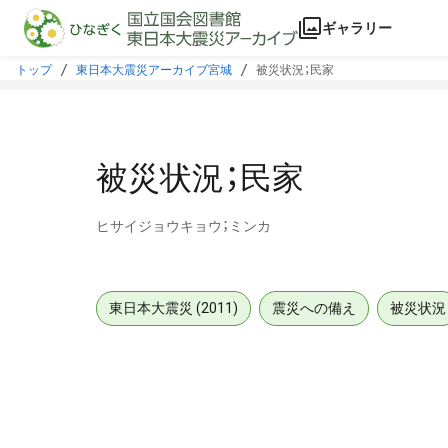
本文に飛ぶ
ギャラリー
トップ
東日本大震災アーカイブ宮城
被災状況；民家
被災状況；民家
ヒサイジョウキョウ；ミンカ
東日本大震災 (2011)
震災への備え
被災状況