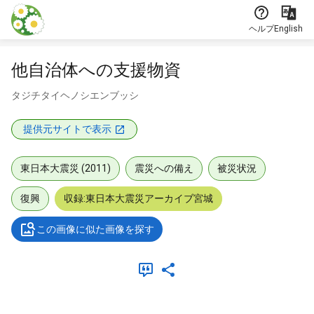
本文に飛ぶ
ヘルプ
English
他自治体への支援物資
タジチタイヘノシエンブッシ
提供元サイトで表示
東日本大震災 (2011)
震災への備え
被災状況
復興
収録:東日本大震災アーカイブ宮城
この画像に似た画像を探す