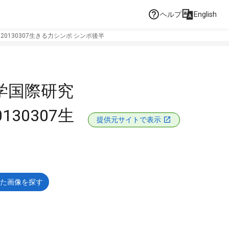
ヘルプ
English
0130307生きる力シンポ シンポ後半
学国際研究
30307生
提供元サイトで表示
た画像を探す