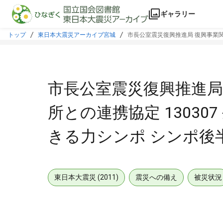
本文に飛ぶ
ギャラリー
トップ
東日本大震災アーカイブ宮城
市長公室震災復興推進局 復興事業関係
市長公室震災復興推進局
所との連携協定 130307
きる力シンポ シンポ後
東日本大震災 (2011)
震災への備え
被災状況