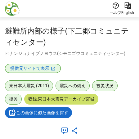
本文に飛ぶ
ヘルプ
English
避難所内部の様子(下二郷コミュニテ
ィセンター)
ヒナンジョナイブノヨウス(シモニゴウコミュニティセンター)
提供元サイトで表示
東日本大震災 (2011)
震災への備え
被災状況
復興
収録:東日本大震災アーカイブ宮城
この画像に似た画像を探す