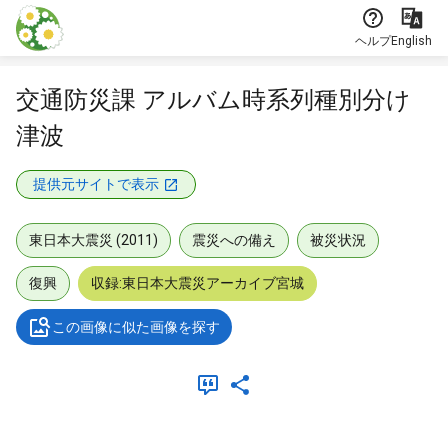
本文に飛ぶ
ヘルプ
English
交通防災課 アルバム時系列種別分け
津波
提供元サイトで表示
東日本大震災 (2011)
震災への備え
被災状況
復興
収録:東日本大震災アーカイブ宮城
この画像に似た画像を探す