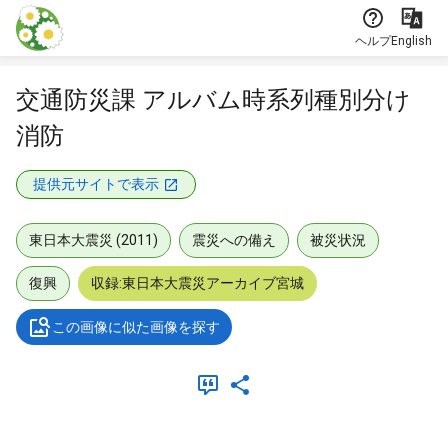
本文に飛ぶ
ヘルプ
English
交通防災課 アルバム時系列種別分け
消防
提供元サイトで表示
東日本大震災 (2011)
震災への備え
被災状況
復興
収録:東日本大震災アーカイブ宮城
この画像に似た画像を探す