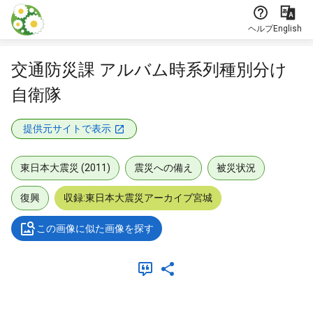
本文に飛ぶ
ヘルプ
English
交通防災課 アルバム時系列種別分け
自衛隊
提供元サイトで表示
東日本大震災 (2011)
震災への備え
被災状況
復興
収録:東日本大震災アーカイブ宮城
この画像に似た画像を探す