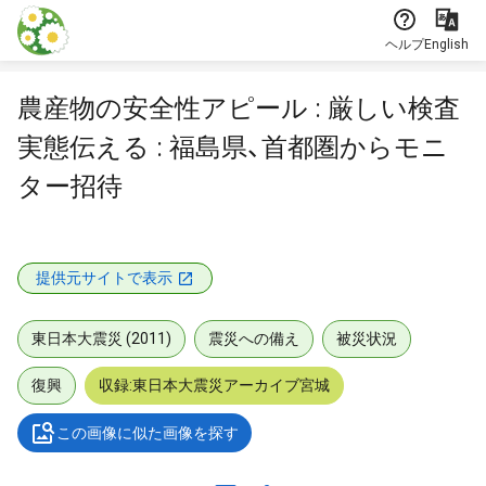
本文に飛ぶ
ヘルプ
English
農産物の安全性アピール : 厳しい検査
実態伝える : 福島県、首都圏からモニ
ター招待
提供元サイトで表示
東日本大震災 (2011)
震災への備え
被災状況
復興
収録:東日本大震災アーカイブ宮城
この画像に似た画像を探す