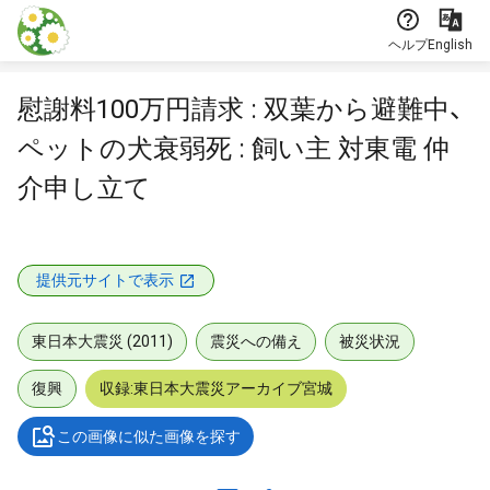
本文に飛ぶ
ヘルプ
English
慰謝料100万円請求 : 双葉から避難中、
ペットの犬衰弱死 : 飼い主 対東電 仲
介申し立て
提供元サイトで表示
東日本大震災 (2011)
震災への備え
被災状況
復興
収録:東日本大震災アーカイブ宮城
この画像に似た画像を探す