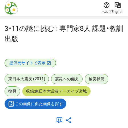
本文に飛ぶ
ヘルプ
English
3・11の謎に挑む : 専門家8人 課題・教訓
出版
提供元サイトで表示
東日本大震災 (2011)
震災への備え
被災状況
復興
収録:東日本大震災アーカイブ宮城
この画像に似た画像を探す