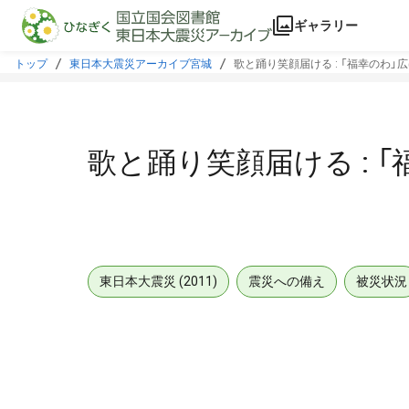
本文に飛ぶ
ギャラリー
トップ
東日本大震災アーカイブ宮城
歌と踊り笑顔届ける : 「福幸のわ」広
歌と踊り笑顔届ける : 「
東日本大震災 (2011)
震災への備え
被災状況