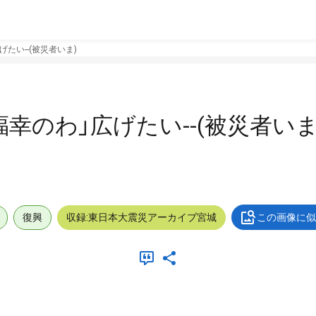
げたい--(被災者いま)
福幸のわ」広げたい--(被災者いま
復興
収録:東日本大震災アーカイブ宮城
この画像に似