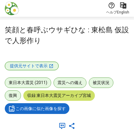
本文に飛ぶ
ヘルプ
English
笑顔と春呼ぶウサギひな : 東松島 仮設
で人形作り
提供元サイトで表示
東日本大震災 (2011)
震災への備え
被災状況
復興
収録:東日本大震災アーカイブ宮城
この画像に似た画像を探す