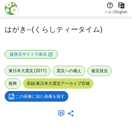
本文に飛ぶ
ヘルプ
English
はがき--(くらしティータイム)
提供元サイトで表示
東日本大震災 (2011)
震災への備え
被災状況
復興
収録:東日本大震災アーカイブ宮城
この画像に似た画像を探す