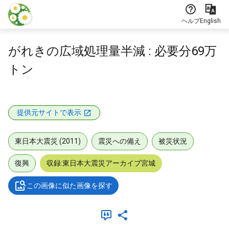
本文に飛ぶ
ヘルプ
English
がれきの広域処理量半減 : 必要分69万
トン
提供元サイトで表示
東日本大震災 (2011)
震災への備え
被災状況
復興
収録:東日本大震災アーカイブ宮城
この画像に似た画像を探す