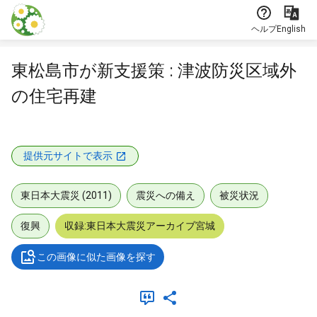
本文に飛ぶ
ヘルプ
English
東松島市が新支援策 : 津波防災区域外
の住宅再建
提供元サイトで表示
東日本大震災 (2011)
震災への備え
被災状況
復興
収録:東日本大震災アーカイブ宮城
この画像に似た画像を探す