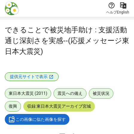
本文に飛ぶ
ヘルプ
English
できることで被災地手助け : 支援活動
通じ深刻さを実感--(応援メッセージ東
日本大震災)
提供元サイトで表示
東日本大震災 (2011)
震災への備え
被災状況
復興
収録:東日本大震災アーカイブ宮城
この画像に似た画像を探す