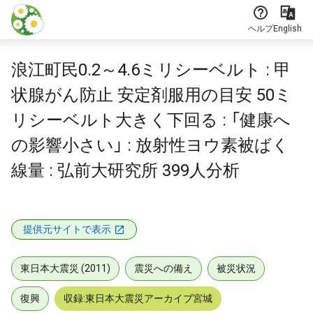
本文に飛ぶ
ヘルプ
English
浪江町民0.2～4.6ミリシーベルト : 甲
状腺がん防止 安定剤服用の目安 50ミ
リシーベルト大きく下回る : 「健康へ
の影響小さい」 : 放射性ヨウ素被ばく
線量 : 弘前大研究所 399人分析
提供元サイトで表示
東日本大震災 (2011)
震災への備え
被災状況
復興
収録:東日本大震災アーカイブ宮城