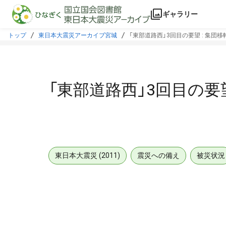
本文に飛ぶ
ギャラリー
トップ
東日本大震災アーカイブ宮城
「東部道路西」3回目の要望 : 集団移
「東部道路西」3回目の要望
東日本大震災 (2011)
震災への備え
被災状況