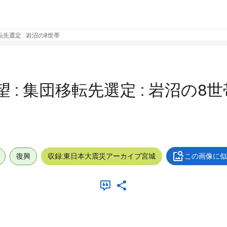
転先選定 : 岩沼の8世帯
 : 集団移転先選定 : 岩沼の8世
復興
収録:東日本大震災アーカイブ宮城
この画像に似