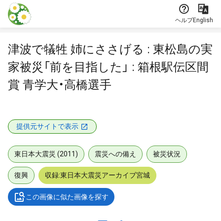
本文に飛ぶ
ヘルプ
English
津波で犠牲 姉にささげる : 東松島の実
家被災「前を目指した」 : 箱根駅伝区間
賞 青学大・高橋選手
提供元サイトで表示
東日本大震災 (2011)
震災への備え
被災状況
復興
収録:東日本大震災アーカイブ宮城
この画像に似た画像を探す