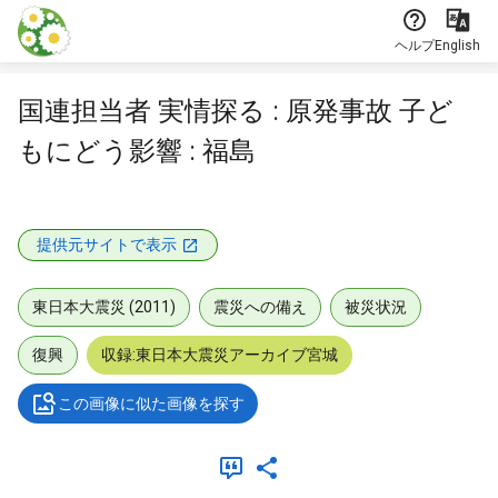
本文に飛ぶ
ヘルプ
English
国連担当者 実情探る : 原発事故 子ど
もにどう影響 : 福島
提供元サイトで表示
東日本大震災 (2011)
震災への備え
被災状況
復興
収録:東日本大震災アーカイブ宮城
この画像に似た画像を探す