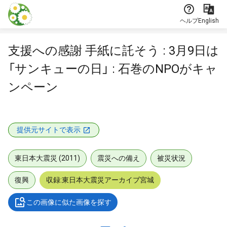
本文に飛ぶ
ヘルプ
English
支援への感謝 手紙に託そう : 3月9日は
「サンキューの日」 : 石巻のNPOがキャ
ンペーン
提供元サイトで表示
東日本大震災 (2011)
震災への備え
被災状況
復興
収録:東日本大震災アーカイブ宮城
この画像に似た画像を探す