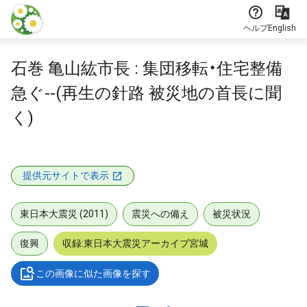
本文に飛ぶ
ヘルプ
English
石巻 亀山紘市長 : 集団移転・住宅整備
急ぐ--(再生の針路 被災地の首長に聞
く)
提供元サイトで表示
東日本大震災 (2011)
震災への備え
被災状況
復興
収録:東日本大震災アーカイブ宮城
この画像に似た画像を探す