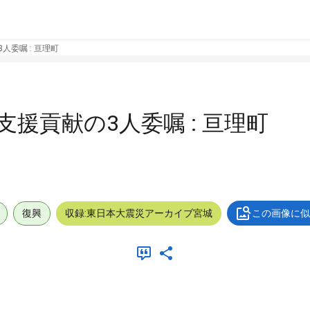
人委嘱 : 亘理町
支援貢献の3人委嘱 : 亘理町
復興
収録:東日本大震災アーカイブ宮城
この画像に似